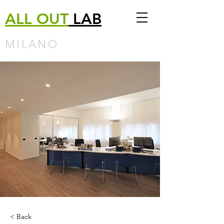
ALL
OUT
LAB
MILANO
< Back