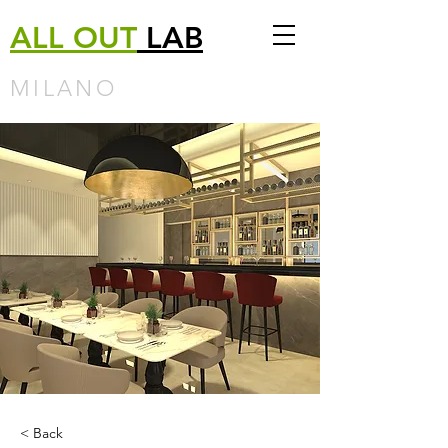
ALL
OUT
LAB
MILANO
< Back