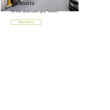
La Storta
Un bar dove tutto gira “storto”
Read More
RI-Trattoria -
Tradizioni