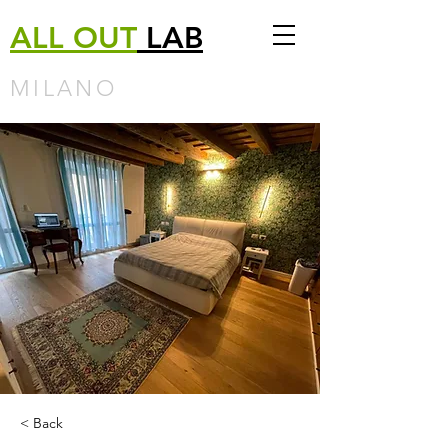
ALL
OUT
LAB
MILANO
< Back