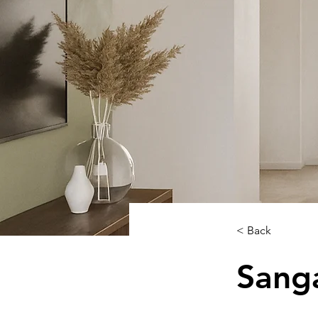
< Back
Sanga