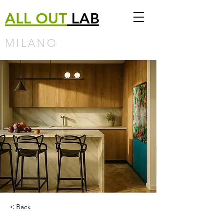
ALL
OUT
LAB
MILANO
< Back