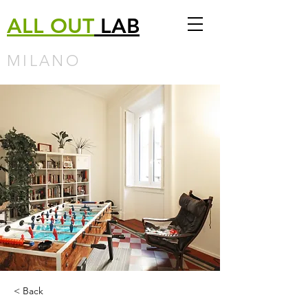
ALL
OUT
LAB
MILANO
< Back