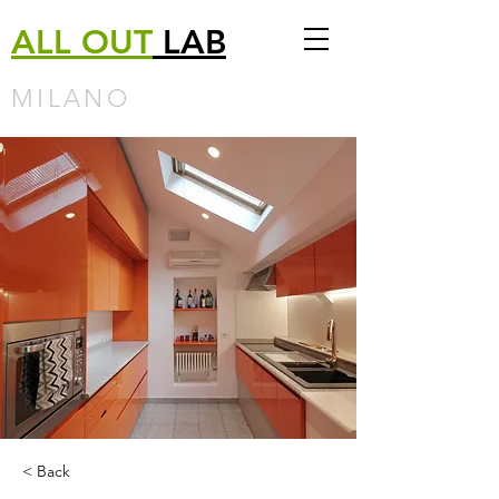
ALL
OUT
LAB
MILANO
< Back