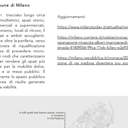
mune di Milano
n tracciato lungo circa
Aggiornamenti:
ultietnici, spazi storici,
merciali e supermercati,
https://www.milanotoday.it/attualita/riq
nismo, locali di ritrovo, il
ati e ambiti accoglienti.
https://milano.corriere.it/notizie/crona
oltre la periferia, verso
operazione-rinascita-alberi-marciapiedi-
osta di riqualificazione
strada-41409556-99ca-11eb-b5ec-e2a93
idea di prevedere micro-
di nodi che caratterizzano
https://milano.repubblica.it/cronaca/2
per rendere gli spazi più
zione_di_via_padova_diventera_piu_sicu
 e per la mobilità dolce,
i e ai mezzi pubblici. Il
mente lo spazio pubblico
aree di risulta generate
 viabilità.