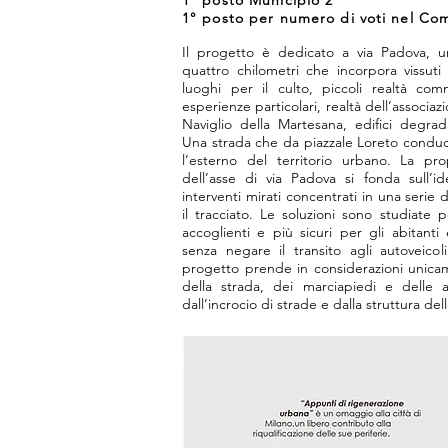
1° posto Municipio 2
1° posto per numero di voti nel Co
Il progetto è dedicato a via Padova, u
quattro chilometri che incorpora vissuti m
luoghi per il culto, piccoli realtà com
esperienze particolari, realtà dell’associazio
Naviglio della Martesana, edifici degrad
Una strada che da piazzale Loreto conduce 
l’esterno del territorio urbano. La prop
dell’asse di via Padova si fonda sull’
interventi mirati concentrati in una serie 
il tracciato. Le soluzioni sono studiate 
accoglienti e più sicuri per gli abitanti
senza negare il transito agli autoveicol
progetto prende in considerazioni unica
della strada, dei marciapiedi e delle 
dall’incrocio di strade e dalla struttura della