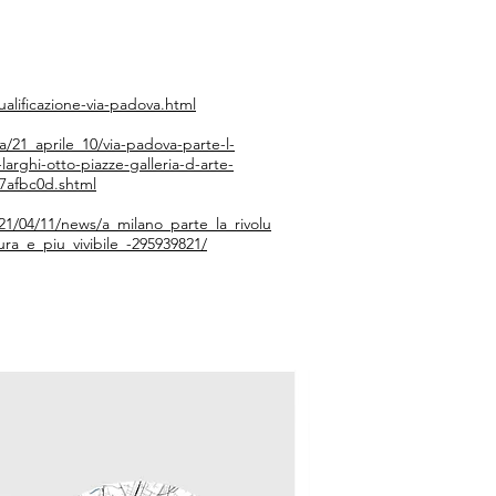
ualificazione-via-padova.html
ca/21_aprile_10/via-padova-parte-l-
larghi-otto-piazze-galleria-d-arte-
7afbc0d.shtml
021/04/11/news/a_milano_parte_la_rivolu
ra_e_piu_vivibile_-295939821/