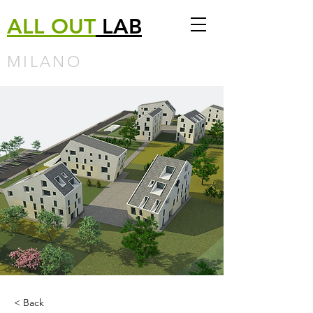
ALL
OUT
LAB
MILANO
< Back