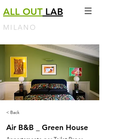
ALL
OUT
LAB
MILANO
< Back
Air B&B _ Green House